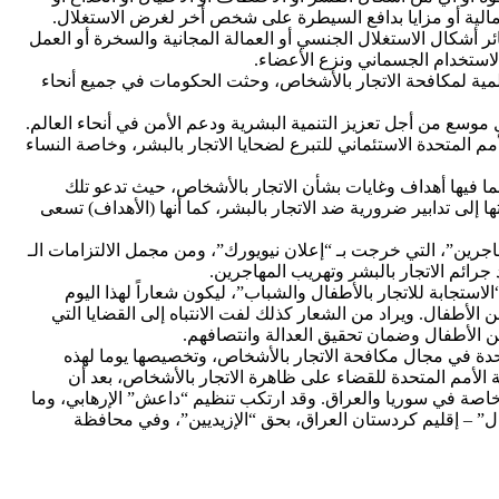
 مالية أو مزايا بدافع السيطرة على شخص أخر لغرض الاستغلال.
 أشكال الاستغلال الجنسي أو العمالة المجانية والسخرة أو العمل
لاستخدام الجسماني ونزع الأعضاء.
مة للأمم المتحدة في عام 2010 خطة العمل العالمية لمكافحة الاتجار بالأشخاص، وحثت الحكومات في جميع أنحاء
موسع من أجل تعزيز التنمية البشرية ودعم الأمن في أنحاء العالم.
 المتحدة الاستئماني للتبرع لضحايا الاتجار بالبشر، وخاصة النساء
أيلول/سبتمبر 2015، اعتمد العالم جدول أعمال التنمية المستدامة 2030، بما فيها أهداف وغايات بشأن الاتجار بالأشخاص، حيث تدعو تلك
لى تدابير ضرورية ضد الاتجار بالبشر، كما أنها (الأهداف) تسعى
هاجرين”، التي خرجت بـ “إعلان نيويورك”، ومن مجمل الالتزامات الـ
استجابة للاتجار بالأطفال والشباب”، ليكون شعاراً لهذا اليوم
الأطفال. ويراد من الشعار كذلك لفت الانتباه إلى القضايا التي
 من الأطفال وضمان تحقيق العدالة وانتصافهم.
حدة في مجال مكافحة الاتجار بالأشخاص، وتخصيصها يوما لهذه
 الأمم المتحدة للقضاء على ظاهرة الاتجار بالأشخاص، بعد أن
وخاصة في سوريا والعراق. وقد ارتكب تنظيم “داعش” الإرهابي، وما
” – إقليم كردستان العراق، بحق “الإزيديين”، وفي محافظة