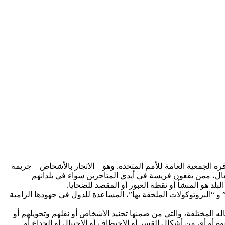
الذي أقره الجمعية العامة للأمم المتحدة. وهو – الاتجار بالأشخاص – جريمة
ال، ممن يقعون فريسة في أيدي المتاجرين سواء في بلدانهم
بلد هو المنشأ أو نقطة العبور أو المقصد للضحايا.
 و “البروتوكولات الملحقة بها”، المساعدة للدول في جهودها الرامية
أشخاص بأشكاله المختلفة، والتي من ضمنها تجنيد الأشخاص أو نقلهم وتحويلهم أو
 أو أي من أشكال القسر أو الاختطاف أو الاحتيال أو الخداع أو