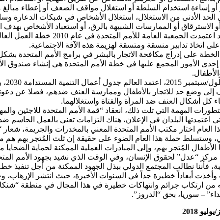
از أو إساءة استخدام السلطة أو استغلال مواقف الضعف أو إعطاء مبالغ
الحد الأدنى من الاستغلال، استغلال الأشخاص في شبكات الدعارة وسائر
 الاسترقاق أو الممارسات الشبيهة بالرق، أو استعباد الأشخاص بهدف ا
هذا وقد اعتمدت الجمعية العا
على اتخاذ تدابير منسقة ومتسقة لهزيمة هذه الآفة الاجتماعية.
خطة على إدراج مكافحة الاتجار بالبشر في برامج الأمم المتحدة بشكل 
حدى الأمور المجمع عليها في خطة الأمم المتحدة هي إنشاء صندوق الأمم
الأطفال.
وفي 
 إلى وضع حد للاتجار بالأطفال وممارسة العنف ضدهم، فضلا عن دعوتها إ
اء كل أشكال العنف ضد المرأة والفتاة واستغلالهما.
طورات المهمة التي تلت ذلك، انعقاد “قمة الأمم المتحدة للاجئين والم
 العام اختار مكتب الأمم المتحدة المعني بالمخدرات والجريمة، شعار “ال
، وستسلط حملة هذا العام الضوء على حقيقة إن ثلث المُتجر بهم هم من 
 الأطفال المُتجر بهم، وإلى المبادرات العملية الممكنة لحماية الضحايا
ي مركز “عدل” لحقوق الإنسان، وفي الوقت الذي نشيد بجهود الأمم المت
ة، فأننا نطالب المجتمع الدولي ببذل الجهود الممكنة من أجل تنفيذ خطة
وأخذت أبعاداً خطيرة جداً في السنوات الأخيرة، حيث انتشر الإرهاب، 
ه من ارتكاب جرائم وانتهاكات خطيرة في هذا المجال في منطقة “شنكال
اء” – سوريا، بحق “الدروز”.