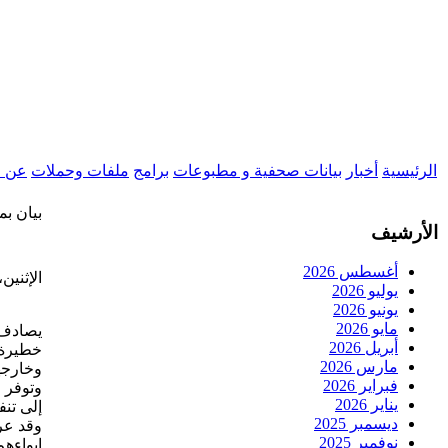
التجاوز
إلى
المحتوى
الرئيسية
أخبار
بيانات صحفية و مطبوعات
برامج
ملفات وحملات
عن ا
بيان بم
الأرشيف
أغسطس 2026
الإثنين،30 تموز(يوليو)،018
يوليو 2026
يونيو 2026
مايو 2026
أبريل 2026
خطيرة 
مارس 2026
وخارجها
فبراير 2026
وتوفر ا
يناير 2026
إلى تنف
ديسمبر 2025
نوفمبر 2025
إيواءهم