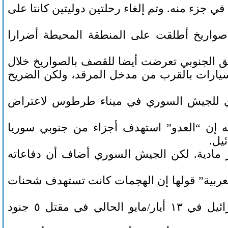
 جزء منه. وتم إلغاء رحلتين دوليتين كانتا على
صواريخ أطلقت على المنطقة المحيطة أضرارا
شق الجنوبي تعرضت أيضا للقصف بالصواريخ خلال
يارات بالقرب من مدخل المرقد، ولكن الضريح
جوي للجيش السوري في ميناء طرطوس لاعتراض
له إن “العدو” استهدف أجزاء من جنوبي سوريا
يل.
المنشآت بأضرار مادية. لكن الجيش السوري أضاف أن دفاعاته
عربية” قولها إن الهجمات كانت تستهدف شحنات
وفي وقت سابق، تسببت غارة جوية أخرى منسوبة إلى إسرائيل في ١٣ أيار/مايو الحالي في مقتل ٥ جنود