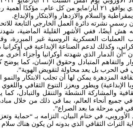
ا
والتنمية، الذي يوافق ٢١ أيار/مايو من كل عام.. م
يمقراطية والسلام والازدهار والابتكار والإبداع.
 رسمي نشرته دائرة العمل الخارجي التابعة للاتحا
 هش أيضًا، ففي الأشهر القليلة الماضية، شهدنا ا
ب العمليات العسكرية الروسية غير المبررة، و
كراني، وكذلك لدعم الصناعة الإبداعية في أوكرانيا م
 “أن الدمار الذي شهدته أوكرانيا وأجزاء أخرى من
ار والتفاهم المتبادل وحقوق الإنسان، كما يوضح ك
في الحرب بل يعد محاولة لتقويض الهوية”.
لثقافة المزدهرة يمكن لها أن تجلب الابتكار والنم
با الإبداعية) ويطور ويعزز التنوع الثقافي واللغو
قافية والمشاركة النشطة والتنقل والتبادل، كما ي
ي جميع أنحاء العالم، بما في ذلك من خلال مبادرا
في في مرحلة ما بعد الصراع”.
 الأوروبي، في ختام البيان، التزامه بـ “حماية وت
ة التراث الثقافي الذي بدونه لن يكون هناك سلام د