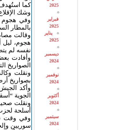
كما استُهدف
2025
وشك الإقلاع
وفي هجوم إ
فبراير
2025
بالمطار الس
يناير
وقالت مصادر
2025
هجوم، ليل 
نفسه لم يتض
ديسمبر
وأفادت بعض
2024
الصواريخ الت
ونقلت وكالة
نوفمبر
بصواريخ أرض
2024
الجوية “أسق
أكتوبر
ونقلت صحيفة
2024
أسلحة لحزب 
سبتمبر
2024
سوريين وإلح