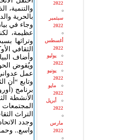
2022
بالحرية والد
سبتمبر
وجاء في بيان
2022
عظيمة، لكنه
وتراثها بسب
أغسطس
الثقافي الأو
2022
يوليو
وأضاف البيان
2022
ويُقوض الحو
يونيو
عمل عدواني 
2022
وتابع “أن ا
مايو
برنامج (أورو
2022
الأنشطة الث
أبريل
المجتمعات ف
2022
التراث الثقا
وجدد الاتحاد
مارس
واسع.. وحماي
2022