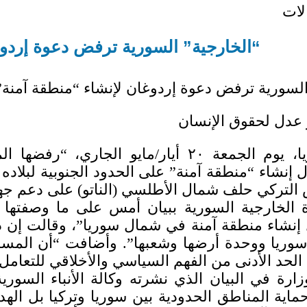
لات
“الخارجية” السورية ترفض دعوة إردوغ
السورية ترفض دعوة إردوغان لإنشاء “منطقة آمنة”
 عدل لحقوق الإنسان
أعلنت سوريا، يوم الجمعة ٢٠ أيار/ماي
 إنشاء “منطقة آمنة” على الحدود الجنوبية لبلاده
لتركي حلف شمال الأطلسي (الناتو) على دعم جهود
 الخارجية السورية ببيان أمس على ما وصفتها ب
إنشاء منطقة آمنة في شمال سوريا”، وقالت إن ذل
وريا ووحدة أرضها وشعبها”. وأضافت “أن المساوما
الحد الأدنى من الفهم السياسي والأخلاقي للتعامل
زارة في البيان الذي نشرته وكالة الأنباء السور
 حماية المناطق الحدودية بين سوريا وتركيا بل ا