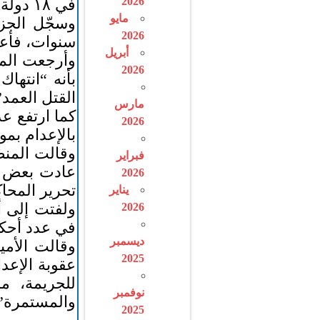
2026
في ١٨ دولة العام الماضي – بزيادة نسبتها ٢٠% عن العدد الإجمالي المسجل لعام ٢٠٢٠.
مايو
وسجّل الجزء
2026
سنوات، فأعدمت ما لا يق
أبريل
وأرجعت المن
2026
بأنه “انتها
القتل العمد”
مارس
2026
بالإعدام بمو
فبراير
عادت بعض ال
2026
تحرير المحاكم
يناير
2026
في عدد أحكا
ديسمبر
وقالت الأمي
2025
للجريمة، م
نوفمبر
والمستمرة”
2025