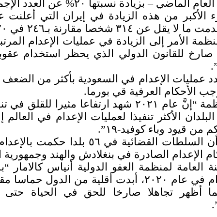
 الأكبر من هذه الزيادة في إيران التي أعلنت 
ل عن ٣١٤ شخصا مقارنة بـ٢٤٦ في ٢٠٢٠.
ظمة الأمر إلى الزيادة في عمليات الإعدام المرت
ك صارخ للقانون الدولي الذي يحظر استخدام عقو
.
جب الأحكام العرفية قي بورما.
وقالت المنظمة “إنَّ عام ٢٠٢١ شهد ارتفاعا
بلدان الأكثر تنفيذا لعمليات الإعدام في العالم
 من قيود وباء كوفيد-١٩”.
م الإعدام الصادرة في بنغلادش والهند وجمهورية ا
نة العامة لمنظمة العفو الدولية أنياس كالامار “ب
عقوبة الإعدام في عام ٢٠٢٠، أبدت أقلية من ال
ما أظهر تجاهلا صارخا للحق في الحياة حتى 
.