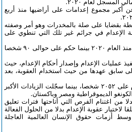
عن أكبر مجموع إعدامات على أراضيها منذ أربع
بطة بقضايا على صلة بالمخدرات وهو أمر وصفته
بة الإعدام في جرائم غير تلك التي تنطوي على
كما ارتفع عدد عمليات الإعدام في السعودية بأكثر من الضعف منذ العام ٢٠٢٠ بينما حكم على حوالى ٩٠ شخصا
 مثيرا للقلق في تنفيذ عمليات الإعدام وإصدار أحكام الإعدام، حيث
 إلى سابق عهدها من حيث استخدام العقوبة، بعد
ولفتت إلى أن السلطات القضائية في ٥٦ بلدا حكمت بالإعدام على ٢٠٥٢ شخصا، بينما سجّلت الزيادات الأكبر
لكونغو الديموقراطية ومصر وباكستان.
دلا من اغتنام الفرص التي أتاحتها فترات تعليق
دول حماسا مقلقا لاختيار عقوبة الإعدام بدلا من الحلول الفعالة
وسط أزمات حقوق الإنسان العالمية العاجلة