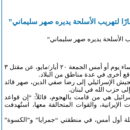
 لتهريب الأسلحة يديره صهر سليماني”
 الأسلحة يديره صهر سليماني”
أسفرت الضربات الجوية ضد سوريا، في ساعات متأخرة من مساء يوم أو أمس الجمعة ٢٠ أيار/مايو، عن مقتل ٣
ع أخرى في عدة مناطق من البلاد.
يش الإسرائيلي إلى رضا صفي الدين، صهر قائد
لى حزب الله في لبنان.
ائيل هي من قامت بالهجوم، قائلاً: “إن قواعد
إيرانية، والقوات المتحالفة معها، استُهدفت
ة أول أمس، في منطقتي “جمرايا” و”الكسوة”