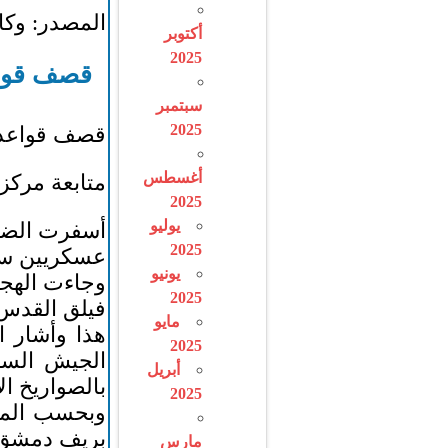
المصدر: وكا
أكتوبر
2025
قصف قواع
سبتمبر
2025
قصف قواعد ع
أغسطس
متابعة مركز
2025
يوليو
2025
عسكريين سور
يونيو
وجاءت الهجم
2025
فيلق القدس 
مايو
هذا وأشار ا
2025
الجيش السور
أبريل
بالصواريخ الإ
2025
وبحسب المر
بريف دمشق
مارس