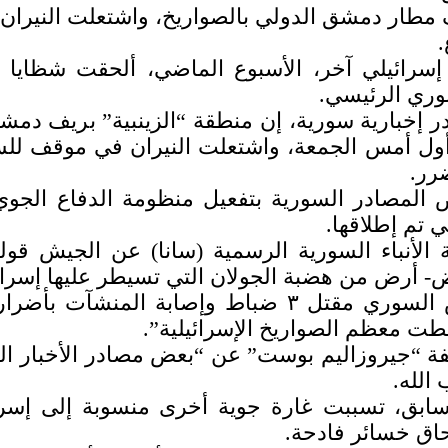
 مطار دمشق الدولي بالصواريخ، واشتعلت النيران في
.
سرائيلي آخر، الأسبوع الماضي، ألحقت شظايا 
وري الرئيسي.
 إخبارية سورية، إن منطقة “الزينبية” بريف دم
أول أمس الجمعة، واشتعلت النيران في موقف للس
رر.
 المصادر السورية بتفعيل منظومة الدفاع ال
ي تم إطلاقها.
 الأنباء السورية الرسمية (سانا) عن الجيش قو
- أرض من هضبة الجولان التي تسيطر عليها إسرائ
وأكد الجيش السوري مقتل ٣ ضباط وإصابة 
طت معظم الصواريخ الإسرائيلية”.
 “جيروزاليم بوست” عن “بعض مصادر الأخبار ال
الله.
اق خسائر فادحة.