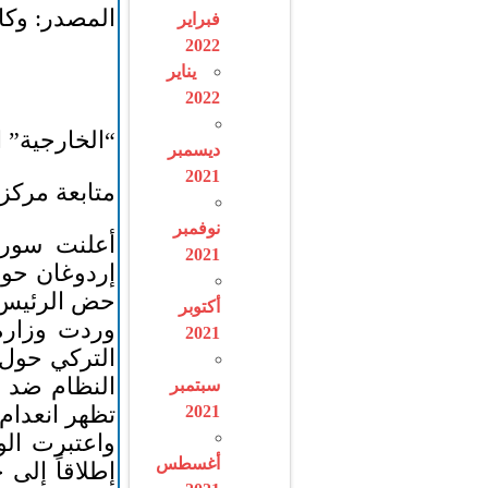
المصدر: وكا
فبراير
2022
يناير
2022
“الخارجية” 
ديسمبر
2021
متابعة مركز
نوفمبر
2021
إردوغان حول
حض الرئيس ا
أكتوبر
وردت وزارة
2021
التركي حول 
النظام ضد س
سبتمبر
تظهر انعدام 
2021
واعتبرت الو
أغسطس
إطلاقاً إلى