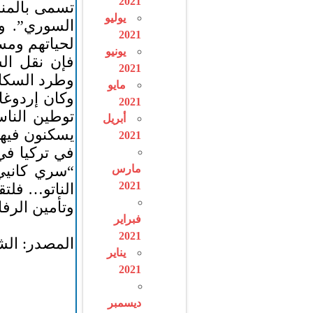
2021
تسمى بالمن
يوليو
السوري”. و
2021
لحياتهم ومست
يونيو
فإن نقل الس
2021
وطرد السكا
مايو
وكان إردوغان
2021
توطين الناس
أبريل
يسكنون فيها
2021
“سري كانيي/
مارس
2021
الناتو… فلتق
وتأمين الرفا
فبراير
2021
المصدر: ال
يناير
2021
ديسمبر