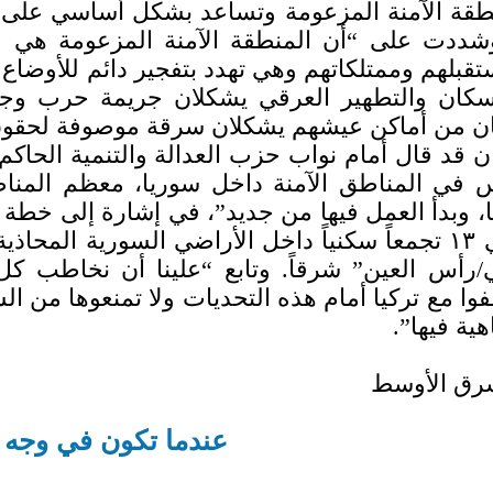
طقة الآمنة المزعومة وتساعد بشكل أساسي على ت
شددت على “أن المنطقة الآمنة المزعومة هي ف
قبلهم وممتلكاتهم وهي تهدد بتفجير دائم للأوضاع 
كان والتطهير العرقي يشكلان جريمة حرب وجريمة
ن من أماكن عيشهم يشكلان سرقة موصوفة لحقوق 
 قد قال أمام نواب حزب العدالة والتنمية الحاكم ب
 في المناطق الآمنة داخل سوريا، معظم المناطق 
، وبدأ العمل فيها من جديد”، في إشارة إلى خطة
في تركيا في ١٣ تجمعاً سكنياً داخل الأراضي السورية ال
رأس العين” شرقاً. وتابع “علينا أن نخاطب كل 
فوا مع تركيا أمام هذه التحديات ولا تمنعوها من الس
هية فيها”.
شرق الأوسط
عندما تكون في وجه 